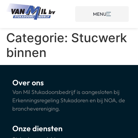
MENU
Categorie:
Stucwerk
binnen
Over ons
Van Mil Stukadoorsbedrijf is aangesloten bij
Erkenningsregeling Stukadoren en bij NOA, de
branchevereniging.
Onze diensten