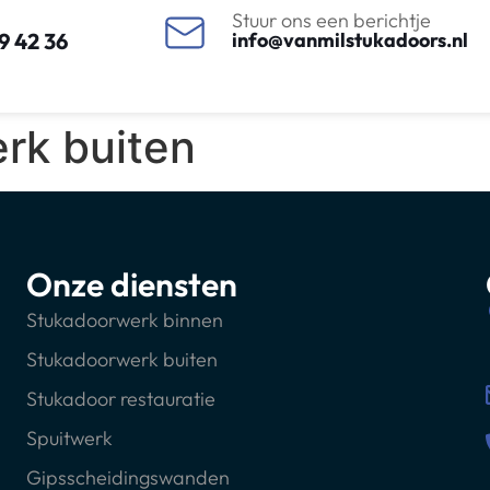
Stuur ons een berichtje
9 42 36
info@vanmilstukadoors.nl
rk buiten
Onze diensten
Stukadoorwerk binnen
Stukadoorwerk buiten
Stukadoor restauratie
Spuitwerk
Gipsscheidingswanden