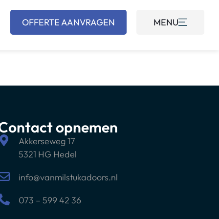
OFFERTE AANVRAGEN
MENU
Contact opnemen
Akkerseweg 17
5321 HG Hedel
info@vanmilstukadoors.nl
073 – 599 42 36