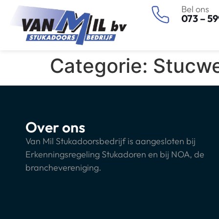
Bel ons
073 – 59
Categorie:
Stucwe
Over ons
Van Mil Stukadoorsbedrijf is aangesloten bij
Erkenningsregeling Stukadoren en bij NOA, de
branchevereniging.