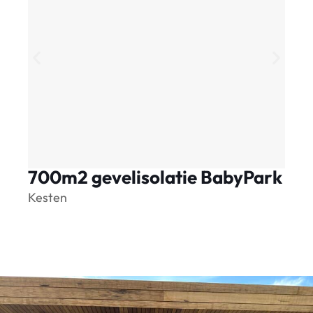
700m2 gevelisolatie BabyPark
S
Kesten