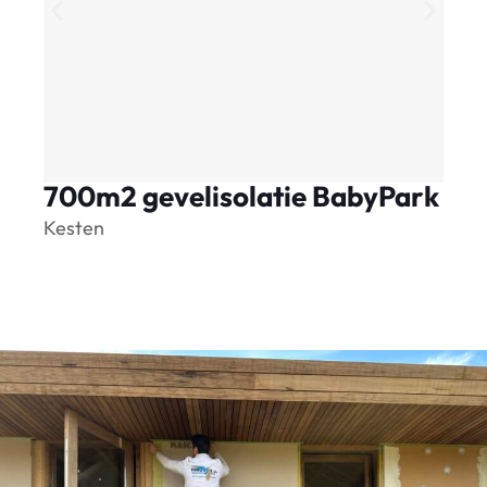
700m2 gevelisolatie BabyPark
S
Kesten