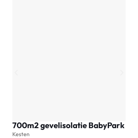
700m2 gevelisolatie BabyPark
S
Kesten